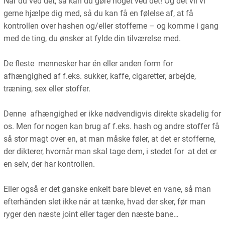
Når du ved det, så kan du gøre noget ved det! Og det vil vi
gerne hjælpe dig med, så du kan få en følelse af, at få
kontrollen over hashen og/eller stofferne – og komme i gang
med de ting, du ønsker at fylde din tilværelse med.
De fleste mennesker har én eller anden form for
afhængighed af f.eks. sukker, kaffe, cigaretter, arbejde,
træning, sex eller stoffer.
Denne afhængighed er ikke nødvendigvis direkte skadelig for
os. Men for nogen kan brug af f.eks. hash og andre stoffer få
så stor magt over en, at man måske føler, at det er stofferne,
der dikterer, hvornår man skal tage dem, i stedet for at det er
en selv, der har kontrollen.
Eller også er det ganske enkelt bare blevet en vane, så man
efterhånden slet ikke når at tænke, hvad der sker, før man
ryger den næste joint eller tager den næste bane…